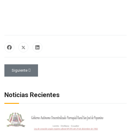
Artículo siguiente: Invitación
Siguiente
Noticias Recientes