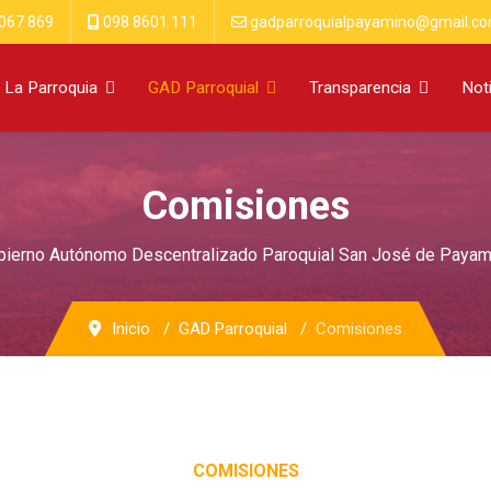
067 869
098 8601 111
gadparroquialpayamino@gmail.c
La Parroquia
GAD Parroquial
Transparencia
Not
Comisiones
bierno Autónomo Descentralizado Paroquial San José de Payam
Inicio
GAD Parroquial
Comisiones
COMISIONES