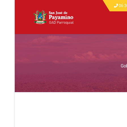
06 3
Go