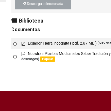
Descarga seleccionada
Carpeta
Biblioteca
Documentos
p
Select
Ecuador Tierra incognita
( pdf, 2.87 MB )
(685 de
d
an
f
p
Nuestras Plantas Medicinales Saber Tradición y
Select
item
d
descargas)
Popular
an
f
item