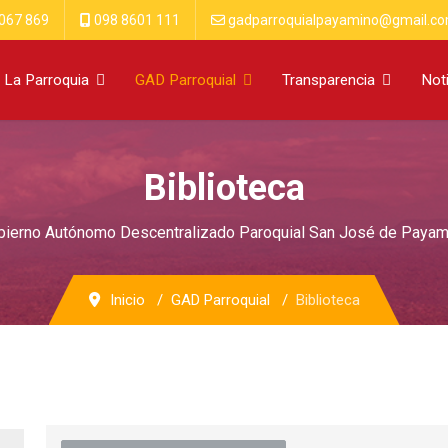
067 869
098 8601 111
gadparroquialpayamino@gmail.c
La Parroquia
GAD Parroquial
Transparencia
Not
Biblioteca
bierno Autónomo Descentralizado Paroquial San José de Payam
Inicio
GAD Parroquial
Biblioteca