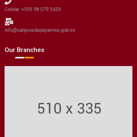
Celular: +593 98 079 5429
info@sanjosedepayamino.gob.ec
Our Branches