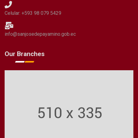
Celular: +593 98 079 5429
info@sanjosedepayamino.gob.ec
Our Branches