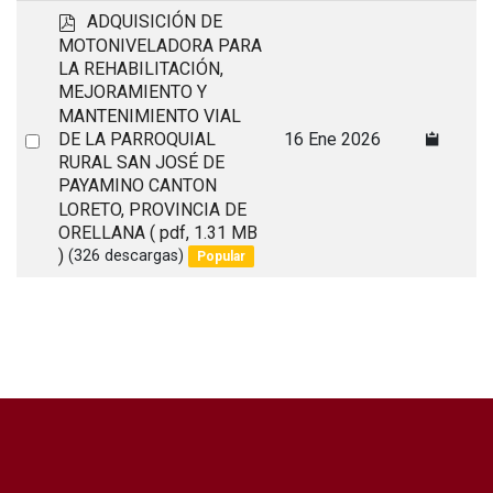
p
ADQUISICIÓN DE
d
MOTONIVELADORA PARA
f
LA REHABILITACIÓN,
MEJORAMIENTO Y
MANTENIMIENTO VIAL
Select
DE LA PARROQUIAL
16 Ene 2026
RURAL SAN JOSÉ DE
an
PAYAMINO CANTON
item
LORETO, PROVINCIA DE
ORELLANA
( pdf, 1.31 MB
)
(326 descargas)
Popular