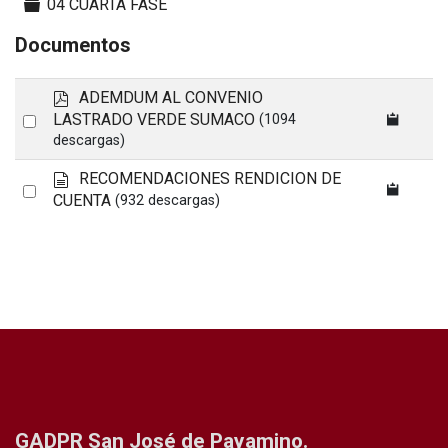
Carpeta
04 CUARTA FASE
Documentos
p
ADEMDUM AL CONVENIO
d
Select
LASTRADO VERDE SUMACO
(1094
f
descargas)
an
item
d
RECOMENDACIONES RENDICION DE
Select
o
CUENTA
(932 descargas)
an
c
u
item
m
e
n
t
o
GADPR San José de Payamino.