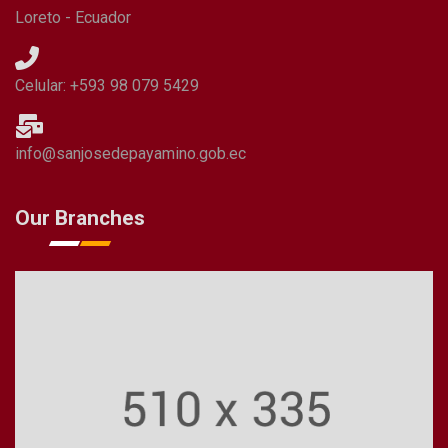
Loreto - Ecuador
Celular: +593 98 079 5429
info@sanjosedepayamino.gob.ec
Our Branches